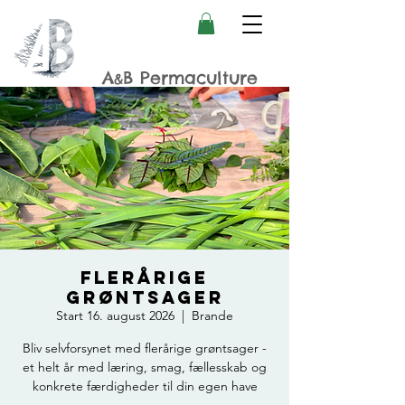
A
B Permaculture
&
FLERÅRIGE
GRØNTSAGER
Start 16. august 2026
  |  
Brande
Bliv selvforsynet med flerårige grøntsager -
et helt år med læring, smag, fællesskab og
konkrete færdigheder til din egen have