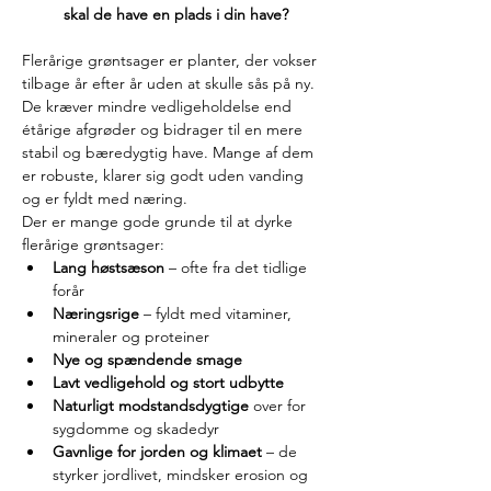
skal de have en plads i din have?
Flerårige grøntsager er planter, der vokser 
tilbage år efter år uden at skulle sås på ny. 
De kræver mindre vedligeholdelse end 
étårige afgrøder og bidrager til en mere 
stabil og bæredygtig have. Mange af dem 
er robuste, klarer sig godt uden vanding 
og er fyldt med næring.
Der er mange gode grunde til at dyrke 
flerårige grøntsager:
Lang høstsæson
 – ofte fra det tidlige 
forår
Næringsrige
 – fyldt med vitaminer, 
mineraler og proteiner
Nye og spændende smage
Lavt vedligehold og stort udbytte
Naturligt modstandsdygtige
 over for 
sygdomme og skadedyr
Gavnlige for jorden og klimaet
 – de 
styrker jordlivet, mindsker erosion og 