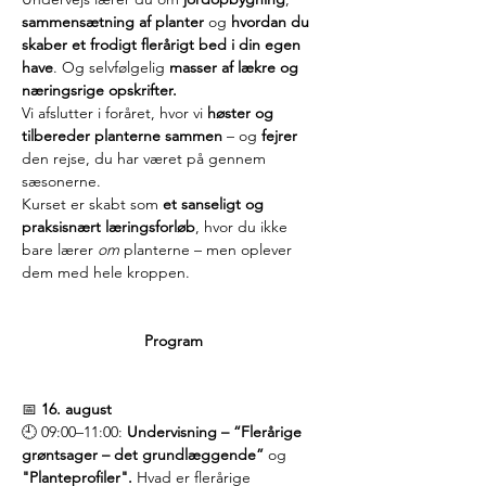
sammensætning af planter
 og 
hvordan du 
skaber et frodigt flerårigt bed i din egen 
have
. Og selvfølgelig 
masser af lækre og 
næringsrige opskrifter.
Vi afslutter i foråret, hvor vi 
høster og 
tilbereder planterne sammen
 – og 
fejrer 
den rejse, du har været på gennem 
sæsonerne.
Kurset er skabt som 
et sanseligt og 
praksisnært læringsforløb
, hvor du ikke 
bare lærer 
om
 planterne – men oplever 
dem med hele kroppen. 
Program
📅 
16. august
🕘 09:00–11:00: 
Undervisning – “Flerårige 
grøntsager – det grundlæggende” 
og 
"Planteprofiler". 
Hvad er flerårige 