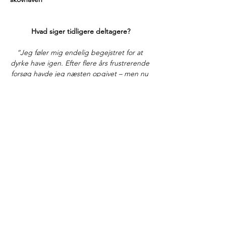
Hvad siger tidligere deltagere?
“Jeg føler mig endelig begejstret for at 
dyrke have igen. Efter flere års frustrerende 
forsøg havde jeg næsten opgivet – men nu 
har jeg fået lysten og modet tilbage til at 
dyrke flerårige planter.”
“Jeg opdager, at der er en overflod lige 
omkring mig – jeg havde bare ikke set det 
før.”
“Aleksandra får det til at føles enkelt, 
overskueligt og tilgængeligt – med 
konkrete løsninger til moderne, travle 
mennesker.
 Der er en lethed i kurset, som gør det 
virkelig rart og inspirerende at lære.”