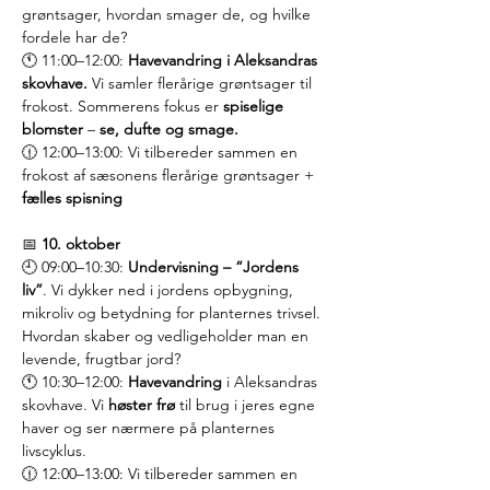
grøntsager, hvordan smager de, og hvilke 
fordele har de?
🕚 11:00–12:00: 
Havevandring i Aleksandras 
skovhave. 
Vi samler flerårige grøntsager til 
frokost. Sommerens fokus er 
spiselige 
blomster
 – 
se, dufte og smage.
🕧 12:00–13:00: Vi tilbereder sammen en 
frokost af sæsonens flerårige grøntsager + 
fælles spisning
📅 
10. oktober
🕘 09:00–10:30: 
Undervisning – “Jordens 
liv”
. Vi dykker ned i jordens opbygning, 
mikroliv og betydning for planternes trivsel. 
Hvordan skaber og vedligeholder man en 
levende, frugtbar jord?
🕚 10:30–12:00: 
Havevandring
 i Aleksandras 
skovhave. Vi 
høster frø
 til brug i jeres egne 
haver og ser nærmere på planternes 
livscyklus.
🕧 12:00–13:00: Vi tilbereder sammen en 