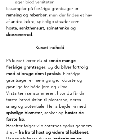
øger biodiversiteten
Eksempler på flerårige grøntsager er 
ramsløg og rabarber
, men der findes et hav 
af andre lækre, spiselige stauder som 
hosta, sankthansurt, spinatranke og 
skorzonerrod
.
Kurset indhold
På kurset lærer du 
at kende mange 
flerårige grøntsager
, og 
du bliver fortrolig 
med at bruge dem i praksis
. Flerårige 
grøntsager er næringsrige, robuste og 
gavnlige for både jord og klima
Vi starter i sensommeren, hvor du får din 
første introduktion til planterne, deres 
smag og potentiale. Her arbejder vi med 
spiselige blomster
, sanker og 
høster de 
første frø
.
Herefter følger vi planternes cyklus gennem 
året – 
fra frø til høst og videre til køkkenet
. 
Undervejs lærer du om 
jordopbygning
, 