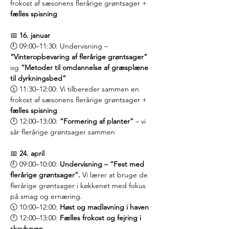
frokost af sæsonens flerårige grøntsager + 
fælles spisning
📅 
16. januar
🕘 09:00–11:30: Undervisning –
“Vinteropbevaring af flerårige grøntsager”
og 
“Metoder til omdannelse af græsplæne 
til dyrkningsbed”
🕦 11:30–12:00: Vi tilbereder sammen en 
frokost af sæsonens flerårige grøntsager + 
fælles spisning
🕛 12:00–13:00: 
“Formering af planter”
 – vi 
sår flerårige grøntsager sammen
📅 
24. april
🕘 09:00–10:00: 
Undervisning – “Fest med 
flerårige grøntsager”. 
Vi lærer at bruge de 
flerårige grøntsager i køkkenet med fokus 
på smag og ernæring.
🕥 10:00–12:00: 
Høst og madlavning i haven
🕛 12:00–13:00: 
Fælles frokost og fejring i 
skovhaven