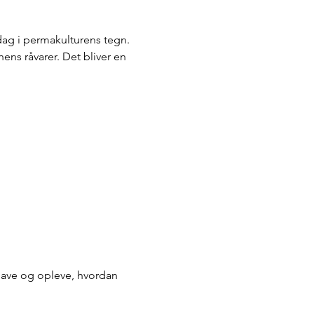
 dag i permakulturens tegn.
ns råvarer. Det bliver en 
have og opleve, hvordan 