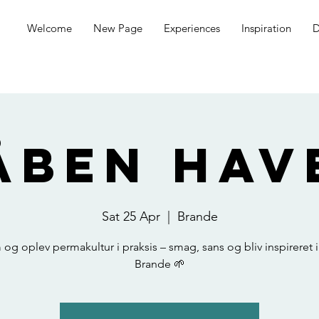
Welcome
New Page
Experiences
Inspiration
D
ÅBEN HAV
Sat 25 Apr
  |  
Brande
og oplev permakultur i praksis – smag, sans og bliv inspireret i
Brande 🌱