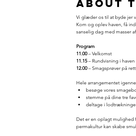
About 
Vi glæder os til at byde jer
Kom og oplev haven, få indb
sanselig dag med masser af 
Program
11.00 
– Velkomst
11.15
 – Rundvisning i haven
12.00
 – Smagsprøver på rett
Hele arrangementet igenne
besøge vores smagebord
stemme på dine tre favo
deltage i lodtrækninge
Det er en oplagt mulighed f
permakultur kan skabe smuk