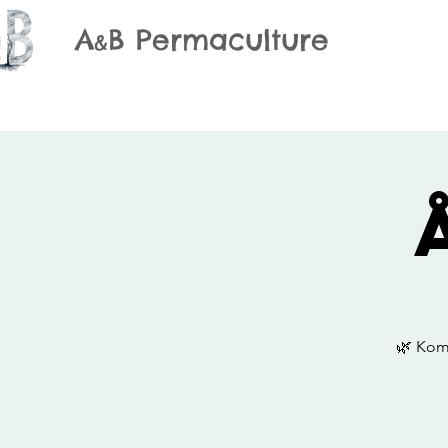
A
B Permaculture
&
🌿 Kom 